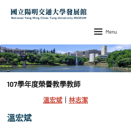
Skip
to
content
Menu
國
National
Yang
立
Ming
陽
Chiao
Tung
明
University
交
MUSEUM
107學年度榮譽教學教師
通
大
溫宏斌
｜
林志潔
學
發
溫宏斌
展