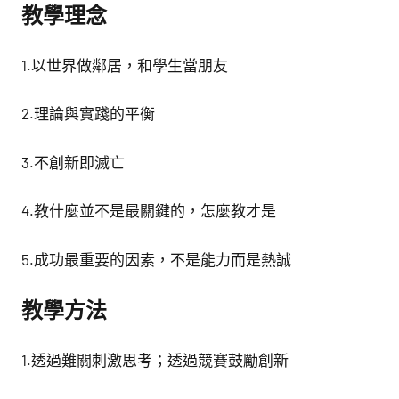
館
教學理念
NYCU
Museum
1.以世界做鄰居，和學生當朋友
2.理論與實踐的平衡
3.不創新即滅亡
4.教什麼並不是最關鍵的，怎麼教才是
5.成功最重要的因素，不是能力而是熱誠
教學方法
1.透過難關刺激思考；透過競賽鼓勵創新