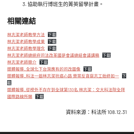
協助執行博班生的菁英留學計畫。
相關連結
林志潔老師教學方法
下載
林志潔老師教學成果
下載
林志潔老師教學理念
下載
林志潔老師總統府司法改革國是會議總結會議講稿
下載
林志潔老師簡介
下載
媒體報導_全球化下台灣應有的司改圖像
下載
媒體報導_科法一姐林志潔抗癌心路 樂當反貪腐志工始終如一
下
載
媒體報導_從榜外不存在到全球第130名 林志潔：交大科法院全拜
國際路線所賜
下載
資料來源：科法所 108.12.31