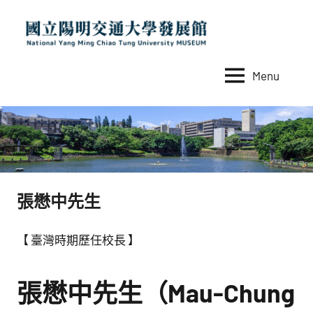
Skip
to
content
Menu
國
National
Yang
立
Ming
陽
Chiao
Tung
明
University
交
MUSEUM
張懋中先生
通
大
【 臺灣時期歷任校長 】
學
發
張懋中先生（Mau-Chung
展