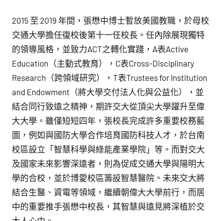
2015 至 2019 年間，張懋中博士暫放美國教職，於母校
交通大學擔任復校後第十一任校長。任內除展現獨特
的領導風格，並致力ACT之轉化實踐，A表Active
Education（主動式教育），C表Cross-Disciplinary
Research（跨領域研究），T表Trustees for Institution
and Endowment（將大學交付法人化與公益化），並
結合同行致遠之精神，期許交大從頂尖大學躍升至偉
大大學。雖僅短短四年，張校長完成許多重要校務藍
圖，例如與國防大學合作培育國防科技人才，於台南
校區設立「智慧科學與綠能產業學院」等。而對交大
及國家未來影響深遠者，則為促成交通大學與陽明大
學的合校，並於博愛校區籌設智慧醫院。未來交大將
結合生醫、資電等領域，繼續朝偉大大學前行，而居
中的重要推手張懋中校長，其智慧與遠見將深植於交
大人心中。