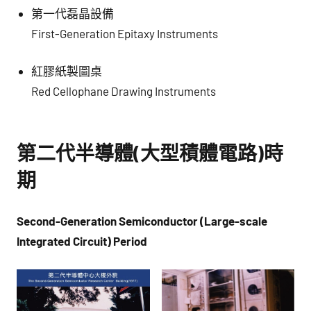
第一代磊晶設備
First-Generation Epitaxy Instruments
紅膠紙製圖桌
Red Cellophane Drawing Instruments
第二代半導體(大型積體電路)時
期
Second-Generation Semiconductor (Large-scale
Integrated Circuit) Period