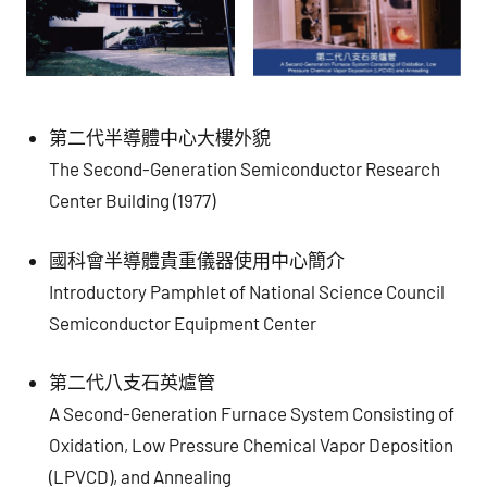
第二代半導體中心大樓外貌
The Second-Generation Semiconductor Research
Center Building (1977)
國科會半導體貴重儀器使用中心簡介
Introductory Pamphlet of National Science Council
Semiconductor Equipment Center
第二代八支石英爐管
A Second-Generation Furnace System Consisting of
Oxidation, Low Pressure Chemical Vapor Deposition
(LPVCD), and Annealing