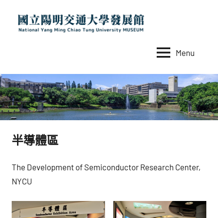
Skip
to
content
Menu
國
National
Yang
立
Ming
陽
Chiao
Tung
明
University
交
MUSEUM
半導體區
通
大
The Development of Semiconductor Research Center,
學
NYCU
發
展