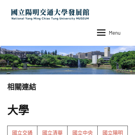
Skip
to
content
Menu
國
National
Yang
立
Ming
陽
Chiao
Tung
明
University
交
MUSEUM
相關連結
通
大
學
大學
發
展
國立交通
國立清華
國立中央
國立陽明