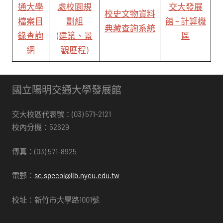
通大學
處
校園規
交大發展
校史文物資料
檔案目
劃組
館 – 計算機
典藏查詢系統
錄查詢
(建築、景
區
網
觀歷程)
國立陽明交通大學發展館
交大校區代表號：(03) 571-2121
校內分機：52629
傳真：(03) 571-8925
電郵：
sc.specol@lib.nycu.edu.tw
校址：新竹市大學路1001號