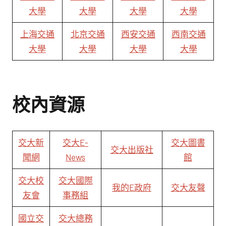
館
大學
大學
大學
大學
NYCU
上海交通
北京交通
西安交通
西南交通
Museum
大學
大學
大學
大學
校內資源
交大新
交大E-
交大圖書
交大出版社
聞網
News
館
交大校
交大國際
我的E政府
交大友聲
友會
事務組
國立交
交大總務