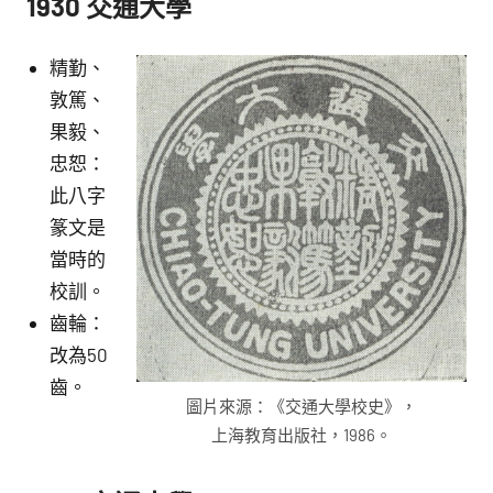
1930
交通大學
精勤、
敦篤、
果毅、
忠恕：
此八字
篆文是
當時的
校訓。
齒輪：
改為50
齒。
圖片來源：《交通大學校史》，
上海教育出版社，1986。