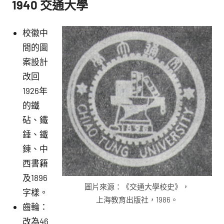
1940
交通大學
校徽中
間的圖
案設計
改回
1926年
的鐵
砧、鐵
錘、鐵
鍊、中
西書籍
及1896
圖片來源：《交通大學校史》，
字樣。
上海教育出版社，1986。
齒輪：
改為46