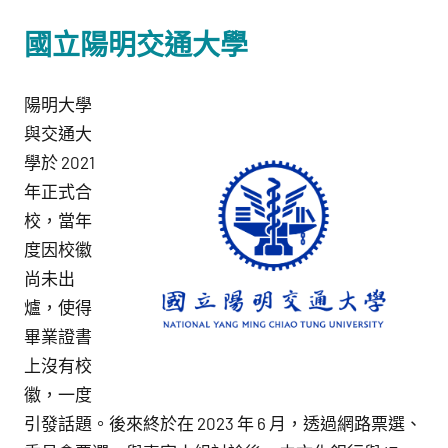
館
NYCU
國立陽明交通大學
Museum
陽明大學
與交通大
學於 2021
年正式合
校，當年
度因校徽
尚未出
爐，使得
畢業證書
上沒有校
徽，一度
引發話題。後來終於在 2023 年 6 月，透過網路票選、