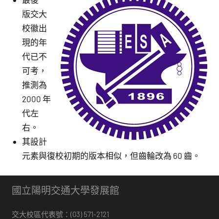
版交大
校徽出
現的年
代已不
可考，
推測為
2000 年
代左
右。
其設計
元素與復校初期的版本相似，但齒輪改為 60 齒。
國立陽明交通大學發展館
交大校區代表號：(03) 571-2121