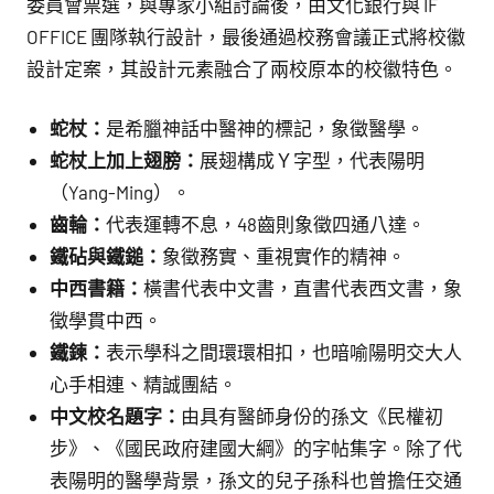
委員會票選，與專家小組討論後，由文化銀行與 IF
OFFICE 團隊執行設計，最後通過校務會議正式將校徽
設計定案，其設計元素融合了兩校原本的校徽特色。
蛇杖：
是希臘神話中醫神的標記，象徵醫學。
蛇杖上加上翅膀：
展翅構成Ｙ字型，代表陽明
（Yang-Ming）。
齒輪：
代表運轉不息，48齒則象徵四通八達。
鐵砧與鐵鎚：
象徵務實、重視實作的精神。
中西書籍：
橫書代表中文書，直書代表西文書，象
徵學貫中西。
鐵鍊：
表示學科之間環環相扣，也暗喻陽明交大人
心手相連、精誠團結。
中文校名題字：
由具有醫師身份的孫文《民權初
步》、《國民政府建國大綱》的字帖集字。除了代
表陽明的醫學背景，孫文的兒子孫科也曾擔任交通