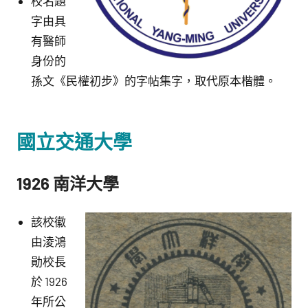
校名題
字由具
有醫師
身份的
孫文《民權初步》的字帖集字，取代原本楷體。
國立交通大學
1926 南洋大學
該校徽
由淩鴻
勛校長
於 1926
年所公