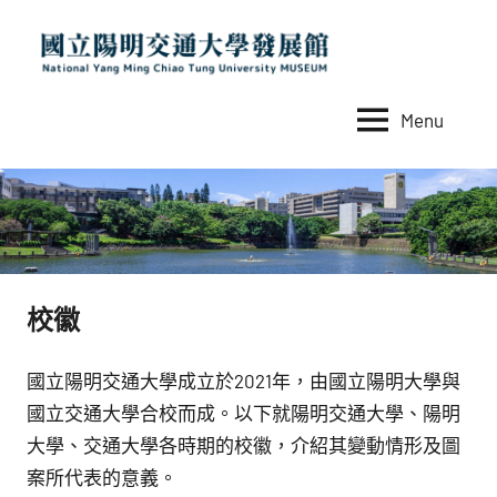
Skip
to
content
Menu
國
National
Yang
立
Ming
陽
Chiao
Tung
明
University
交
MUSEUM
校徽
通
大
國立陽明交通大學成立於2021年，由國立陽明大學與
學
國立交通大學合校而成。以下就陽明交通大學、陽明
發
大學、交通大學各時期的校徽，介紹其變動情形及圖
展
案所代表的意義。