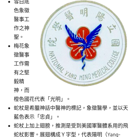
雪白底
色象徵
醫事工
作之神
聖。
梅花象
徵醫事
工作需
有之堅
毅精
神，而
橙色國花代表「光明」。
蛇杖是希臘神話中醫神的標記，象徵醫學，並以天
藍色表示「忠貞」。
蛇杖上加上翅膀，推測是受到美國軍醫體系用的飛
蛇杖影響。展翅構成Ｙ字型，代表陽明（Yang-