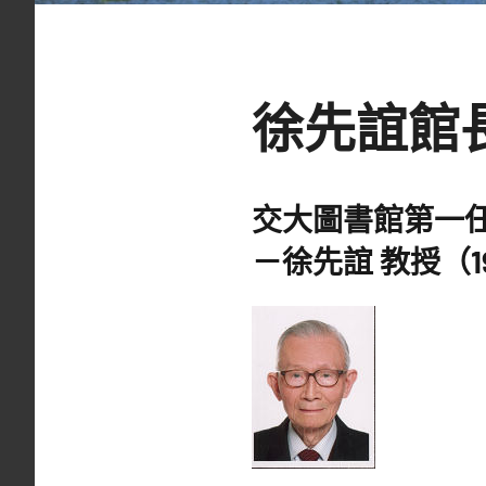
徐先誼館
交大圖書館第一
－
徐先誼 教授
（1