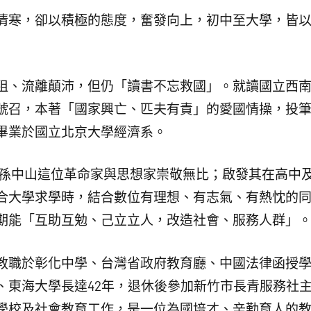
寒，卻以積極的態度，奮發向上，初中至大學，皆以
、流離顛沛，但仍「讀書不忘救國」。就讀國立西南
號召，本著「國家興亡、匹夫有責」的愛國情操，投
畢業於國立北京大學經濟系。
中山這位革命家與思想家崇敬無比；啟發其在高中及
合大學求學時，結合數位有理想、有志氣、有熱忱的
期能「互助互勉、己立立人，改造社會、服務人群」
職於彰化中學、台灣省政府教育廳、中國法律函授學
、東海大學長達42年，退休後參加新竹市長青服務社主
學校及社會教育工作，是一位為國培才、辛勤育人的