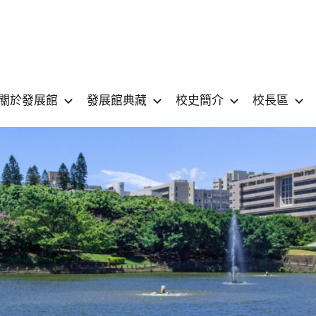
國
National
Yang
關於發展館
發展館典藏
校史簡介
校長區
立
Ming
Chiao
陽
Tung
University
明
MUSEUM
交
通
大