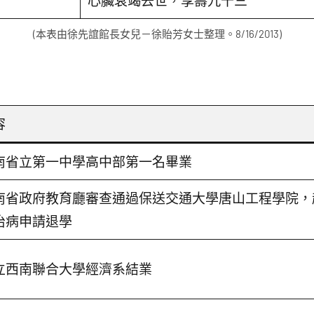
心臟衰竭去世，享壽九十三
(本表由徐先誼館長女兒－徐貽芳女士整理。8/16/2013)
容
南省立第一中學高中部第一名畢業
南省政府教育廳審查通過保送交通大學唐山工程學院，
治病申請退學
立西南聯合大學經濟系結業