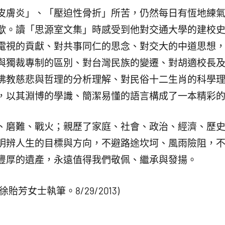
膚炎」、「壓迫性骨折」所苦，仍然每日有恆地練氣
歇。讀「思源室文集」時感受到他對交通大學的建校
電視的貢獻、對共事同仁的思念、對交大的中道思想
與獨裁專制的區別、對台灣民族的變遷、對胡適校長
佛教慈悲與哲理的分析理解、對民俗十二生肖的科學
，以其淵博的學識、簡潔易懂的語言構成了一本精彩
磨難、戰火；親歷了家庭、社會、政治、經濟、歷史
明辨人生的目標與方向，不避路途坎坷、風雨險阻，
豐厚的遺產，永遠值得我們敬佩、繼承與發揚。
芳女士執筆。8/29/2013)