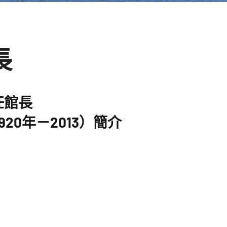
學
發
長
展
館
任館長
NYCU
920年－2013）簡介
Museum