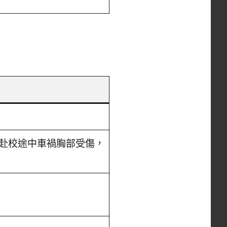
赴校途中車禍胸部受傷，