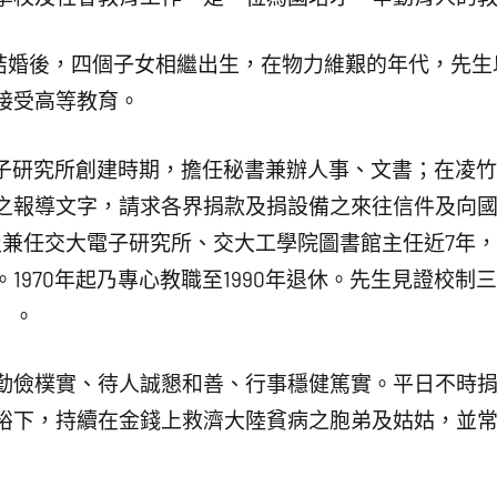
結婚後，四個子女相繼出生，在物力維艱的年代，先生
接受高等教育。
子研究所創建時期，擔任秘書兼辦人事、文書；在凌
之報導文字，請求各界捐款及捐設備之來往信件及向
任及兼任交大電子研究所、交大工學院圖書館主任近7年
1970年起乃專心教職至1990年退休。先生見證校制
」。
儉樸實、待人誠懇和善、行事穩健篤實。平日不時捐
裕下，持續在金錢上救濟大陸貧病之胞弟及姑姑，並