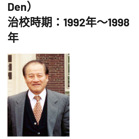
館
Den）
NYCU
治校時期：1992年～1998
Museum
年