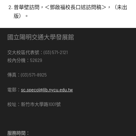
曾華壁訪問，＜鄧啟福校長口述訪問稿＞，（未出
版）。
國立陽明交通大學發展館
交大校區代表號：(03) 571-2121
校內分機：52629
傳真：(03) 571-8925
電郵：
sc.specol@lib.nycu.edu.tw
校址：新竹市大學路1001號
服務時間：