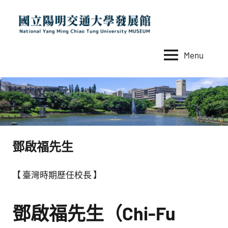
Skip
to
content
Menu
國
National
Yang
立
Ming
陽
Chiao
Tung
明
University
交
MUSEUM
鄧啟福先生
通
大
【 臺灣時期歷任校長 】
學
發
鄧啟福先生（Chi-Fu
展