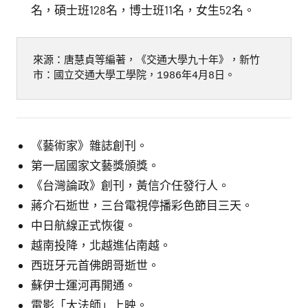
名，碩士班128名，博士班11名，女生52名。
來源：唐慧貞等編著，《交通大學九十年》，新竹
市：國立交通大學工學院，1986年4月8日。
《藝術家》雜誌創刊。
第一屆國家文藝獎頒獎。
《台灣論政》創刊，黃信介任發行人。
蔣介石逝世，三台電視停播彩色節目三天。
中日航線正式恢復。
越南投降，北越進佔南越。
西班牙元首佛朗哥逝世。
蘇伊士運河再開通。
電影「大法師」上映。