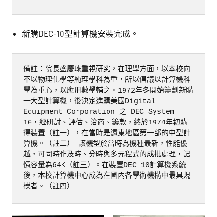
新購DEC-10型計算機安裝完成。
備註：院長盛慶琜重視研究，在理學方面，以本校向
不以物理化學等純理學科為重，所以倡議以計算機科
學為重心，以應用數學輔之。1972年冬開始籌劃新購
一大型計算機，後決定進購美國Digital 
Equipment Corporation 之 DEC System 
10，經研討、評估、洽商、籌款，終於1974年初購
得裝置（註一），在當時是遠東地區第一部的中型計
算機。（註二） 該機型於當時為機種最新，性能優
越，可同時作及時、分時與多元程式的成批處理，記
憶容量為64K（註三）。在裝置DEC—10計算機系統
後，本校計算機中心成為在國內各學術機構中最具規
模者。（註四）