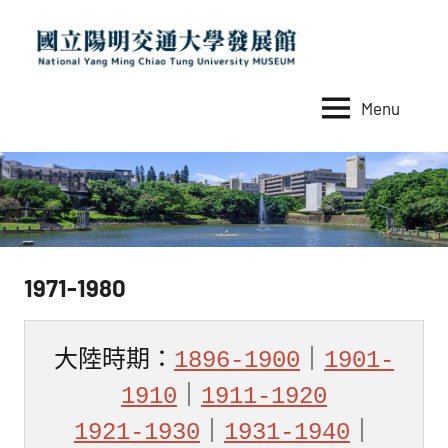
Skip
to
content
Menu
國
National
Yang
立
Ming
陽
Chiao
Tung
明
University
交
MUSEUM
1971-1980
通
大
學
大陸時期：
1896-1900
｜
1901-
發
1910
｜
1911-1920
展
1921-1930
｜
1931-1940
｜