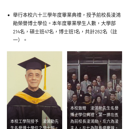
舉行本校六十三學年度畢業典禮，授予前校長淩鴻
勛榮譽博士學位。本年度畢業學生人數，大學部
214名，碩士班47名，博士班1名，共計262名（註
一）。
本校致贈 淩鴻勛先生名譽
博士學位典禮，第一排左五
本校工學院授予 淩鴻勳先
為前校長淩鴻勛，左六為淩
生名譽博士學位之學士照。
夫人，左七為院長盛慶琜。