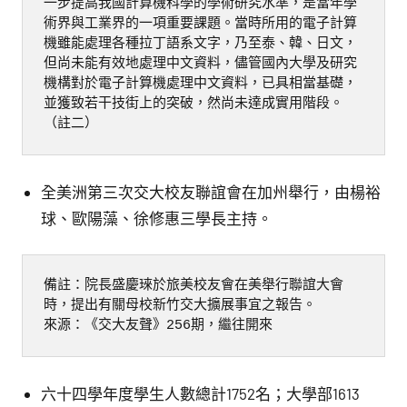
一步提高我國計算機科學的學術研究水準，是當年學
術界與工業界的一項重要課題。當時所用的電子計算
機雖能處理各種拉丁語系文字，乃至泰、韓、日文，
但尚未能有效地處理中文資料，儘管國內大學及研究
機構對於電子計算機處理中文資料，已具相當基礎，
並獲致若干技街上的突破，然尚未達成實用階段。
（註二）
全美洲第三次交大校友聯誼會在加州舉行，由楊裕
球、歐陽藻、徐修惠三學長主持。
備註：院長盛慶琜於旅美校友會在美舉行聯誼大會
時，提出有關母校新竹交大擴展事宜之報告。

來源：《交大友聲》256期，繼往開來
六十四學年度學生人數總計1752名；大學部1613