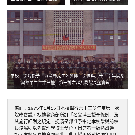
本校工學院授予 淩鴻勛先生名譽博士學位與六十三學年度應
屆畢業生畢業典禮，第一排左起八為院長盛慶琜。
備註：1975年1月16日本校舉行六十三學年度第一次
院務會議，根據教育部所訂「名譽博士授予條例」及
其施行細則之規定，提請呈部准予指定本校贈與前校
長淩鴻勛以名譽理學博士學位，出席者一致熱烈通