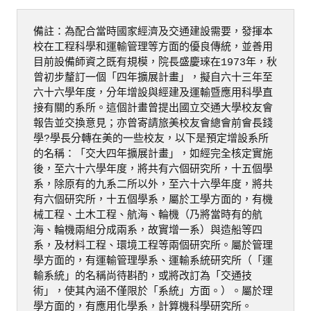
備註：為配合當時國家經濟及交通建設需要，發揮本
校在工程科學和運輸管理等方面的優良傳統，並善用
目前設備師資之既有規模，院長盛慶琜在1973年，秋
曾初步釐訂一個「四年擴展計畫」，擬自六十三年至
六十六學年度，分年增設與經建及運輸暨應用科學直
接有關的系所。這個計畫曾提出國立交通大學校友會
報告並交換意見；亦曾寄請旅美校友會總會前會長錢
學?學長分轉在美的一些校友，以下是預定增設系所
的名稱：「交大四年擴展計畫」，如經完全核定實施
後，至六十六學年度，將共有六個研究所，十五個學
系，除原有的九系二所以外，至六十六學年度，將共
有六個研究所，十五個學系，屬於工學方面的，有機
械工程、土木工程、航海、輪機（乃將當時有的航
海、輪機兩組分成兩系，故實增一系）與造船等四
系，及材料工程、環境工程等兩個研究所。屬於管理
學方面的，有運輸管理學系、運輸系統研究所（「運
輸系統」的名稱尚待斟酌，或將改訂為「交通技
術」，使其內涵不僅限於「系統」方面。）。屬於理
學方面的，有應用化學系，計算機科學研究所。