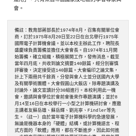
會。
備註：教育部蔣部長於1974年8月，召集有關單位會
商，訂於1975年8月20日至22日在台北舉行1975年
國際電子計算機會議。並以本校主辦此工作，聘院長
盛慶琜負責籌備並擔任大會會長。自1974年11月開
始籌備，確立組織，積極展開工作，發佈消息。截至
當年四月底，共收到論文摘要140餘篇，經分別審慎
評審後，決定接受這140餘篇。大會編印之論文集，
計上下兩冊共千餘頁，分發與會人士並分送國內大學
及有關學術團體。大會假圓山大飯店，除專題演講及
討論外，論文宣讀計分30組進行。本校利用此一機
會，邀請與會學位於會前會後來作專題演講；並於8
月14至16日在本校舉行一小型之計算機研討會，應邀
主講者友蘇岳雄、蘇岳輝、劉兆寧、Findler等先
生。（註一）由於當年電子計算機科學的急速發展，
無論是機器本身的「硬體」結構，或計算機語言、程
式方面的「軟體」應用，都在不斷進步，因此如何進