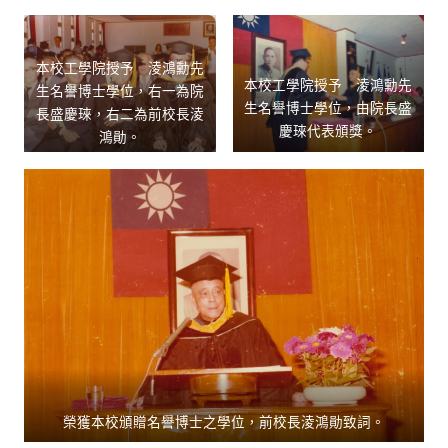
本校工學院授予 淩鴻勳先
本校工學院授予 淩鴻勳先
生名譽博士學位，右一為院
生名譽博士學位，由院長盛
長盛慶琜，右二為前校長淩
慶琜代表頒獎。
鴻勛。
榮獲本校頒贈名譽博士之學位，前校長淩鴻勛致詞。