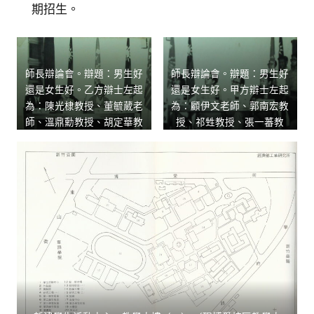
期招生。
師長辯論會。辯題：男生好
師長辯論會。辯題：男生好
還是女生好。乙方辯士左起
還是女生好。甲方辯士左起
為：陳光棣教授、董毓葳老
為：顧伊文老師、郭南宏教
師、溫鼎勳教授、胡定華教
授、祁甡教授、張一蕃教
授。
授。