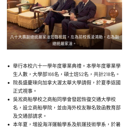
八十大壽副總統嚴家淦蒞臨祝賀，左為前校長淩鴻勛，右為副
總統嚴家淦。
舉行本校六十一學年度畢業典禮。本學年度畢業學
生人數，大學部166名，碩士班52名，共計218名。
院長盛慶琜向加拿大渥太華大學請假，於夏季返國
正式視事。
吳淞商船學校之商船同學會發起恢復交通大學校
名，設立商船學院，並由海外校友聯名致函教育部
及交通部請求。
本年夏，增設海洋運輸學系及航運技術學系，於暑