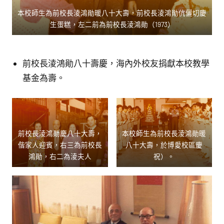
本校師生為前校長淩鴻勛暖八十大壽，前校長淩鴻勛伉儷切慶
生蛋糕，左二前為前校長淩鴻勛（1973）
前校長淩鴻勛八十壽慶，海內外校友捐獻本校教學
基金為壽。
前校長淩鴻勛慶八十大壽，
本校師生為前校長淩鴻勛暖
偕家人迎賓，右三為前校長
八十大壽，於博愛校區慶
鴻勛，右二為淩夫人
祝）。