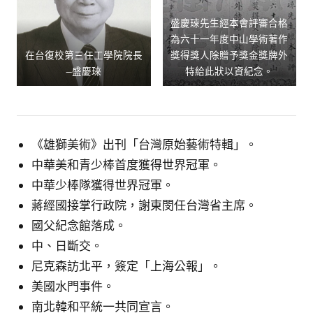
盛慶琜先生經本會評審合格
為六十一年度中山學術著作
在台復校第三任工學院院長
獎得獎人除贈予獎金獎牌外
—盛慶琜
特給此狀以資紀念。
《雄獅美術》出刊「台灣原始藝術特輯」。
中華美和青少棒首度獲得世界冠軍。
中華少棒隊獲得世界冠軍。
蔣經國接掌行政院，謝東閔任台灣省主席。
國父紀念館落成。
中、日斷交。
尼克森訪北平，簽定「上海公報」。
美國水門事件。
南北韓和平統一共同宣言。