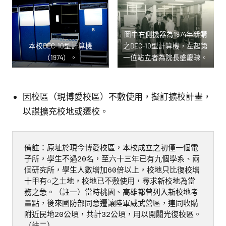
圖中右側機器為1974年新購
本校DEC-10型計算機
之DEC-10型計算機，左起第
（1974）。
一位站立者為院長盛慶琜。
因校區（現博愛校區）不敷使用，擬訂擴校計畫，
以謀擴充校地或遷校。
備註：原址於現今博愛校區，本校成立之初僅一個電
子所，學生不過20名，至六十三年已有九個學系、兩
個研究所，學生人數增加60倍以上，校地只比復校增
十甲有○之土地，校地已不敷使用，尋求新校地為當
務之急。（註一）當時桃園、高雄都曾列入新校地考
量點，後來國防部同意遷讓陸軍威武營區，連同收購
附近民地20公頃，共計32公頃，用以開闢光復校區。