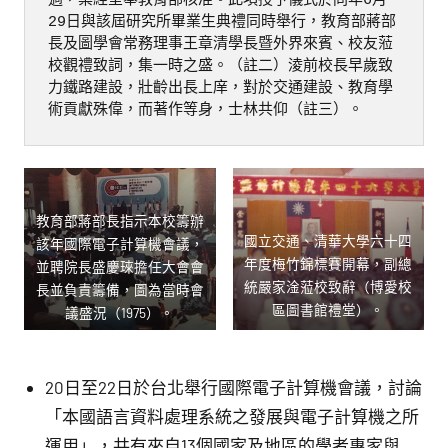
過，案經呈奉教育部核准。此項授予儀式於同年6月
29日與該屆研究所畢業生典禮同時舉行，教育部蔣部
長及圖學會常務理事王章清學長暨外界來賓、校友蒞
校觀禮致詞，集一時之盛。（註二）淩前校長早歲致
力鐵路建設，壯齡出長上庠，對於交通建設、教育學
術貢獻殊偉，而著作等身，士林共仰（註三）。
教育部蔣部長指示本校籌辦
國立交通、清華大學六十四
該年國際電子計算機會議，
年度梅竹錦標賽開幕，副總
並聘院長盛慶琜擔任大會會
統嚴家淦蒞校致辭（博愛校
長並負責籌備，圖為當時會
區圖書館禮堂）。
議盛況（1975）。
20日至22日於台北舉行國際電子計算機會議，討論
「本國語言資料處理系統之發展與電子計算機之所
運用」，共有來自13個國家及地區的學者專家與