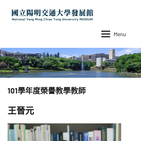
Skip
to
content
Menu
國
National
Yang
立
Ming
陽
Chiao
Tung
明
University
交
MUSEUM
101學年度榮譽教學教師
通
大
王晉元
學
發
展