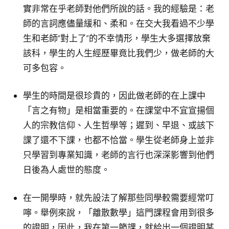
實非常在乎老師對他們所說的話。我的經驗是：老
師的言詞應儘量緩和、柔和。在交大我看過不少學
生和老師“對上了”的不幸情形，學生大多選擇放棄
該科，學生的人生經歷畢竟比我們少，做老師的大
可多包容。
學生的時間是很珍貴的，因此做老師的在上課中
「言之有物」是相當重要的。在課堂中不宜宣揚個
人的宗教信仰、人生哲學等；遲到、早退、或該下
課了還不下課，也都不恰當。學生從老師身上並非
只學習到專業知識，老師的言行也深深影響到他們
日後為人處世的態度。
在一開學時，就先設法了解那些同學較需要經常叮
嚀。舉例來說，「離散數學」這門課程會用到很多
的證明，因此，我在第一節課，就給出一個證明某