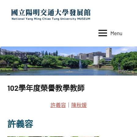
Skip
to
content
Menu
國
National
Yang
立
Ming
陽
Chiao
Tung
明
University
交
MUSEUM
102學年度榮譽教學教師
通
大
許義容
｜
陳秋媛
學
發
許義容
展