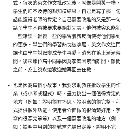
式，每次的英文作文批改完後，就像是開獎一樣，
學生們迫不及待的想知道結果，自己是寫了那一句
話能獲得老師的肯定？自己需要改進的又是那一句
話？學生不再被要求要絕對完美，他們被容忍能犯
一些錯誤，輕鬆一些的學習氣氛反而使得他們學到
的更多。學生們的學習熱忱被喚醒，英文作文這門
課也由學生討厭變成學生喜愛，消息在系上漸漸傳
開。後來那位高中同學因為家庭因素而離開，離開
之前，系上說永遠歡迎她再回去任教。
也是因為這個小故事，我要求助教在批改學生的作
業（或小考或程式）時，盡力挑出一個值得肯定的
地方（例如：證明很有巧思、證明寫的很完整、程
式提供額外功能、使用者介面做的很清楚好用、字
寫的很漂亮等等）以及一個需要改進的地方（例
如：證明中用到的符號需先給出定義、證明不完