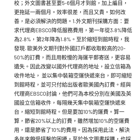
校；外文圖書甚至要5-6個月才到館，加上編目，
更拖延一兩個月。效率很差，而且又貴。如何改
善，是必須解決的問題。1.外文期刊採購方面：要
求代理商EBSCO降低服務費用，第一年從3.8%降低
為2.8%，第2年降為1.8%。至於縮短到館時程，我
發現. 歐美外文期刊對外國訂戶都收取較高的20-
50%的訂費，而且用較慢的海運平郵寄送，更容易
遺失。因此改變以國外代理商的地址，設立信箱為
收件地址， 並以集中裝箱空運快遞來台，即可縮短
到館時程，並可只付給出版者歐美國內訂費。經與
代理商EBSCO討論，他們可為本校分別在美國及英
國設立信箱收件，每隔幾天集中裝箱空運快遞來
台，縮短到館時程。但是要加10%的運費。算一
算，節省20%以上的訂費，雖然增加10%的空運費
用，還是節省了10%的費用。因為採用此法，解決
多年來飽受抨擊的困擾。至於外文圖書採購，也採