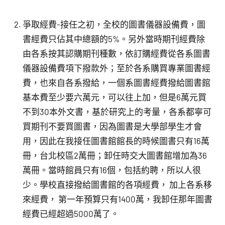
爭取經費-接任之初，全校的圖書儀器設備費，圖
書經費只佔其中總額的5%。另外當時期刊經費除
由各系按其認購期刊種數，依訂購經費從各系圖書
儀器設備費項下撥款外；至於各系購買專業圖書經
費，也來自各系撥給，一個系圖書經費撥給圖書館
基本費至少要六萬元，可以往上加，但是6萬元買
不到30本外文書，基於研究上的考量，各系都寧可
買期刊不要買圖書，因為圖書是大學部學生才會
用，因此在我接任圖書館館長的時候圖書只有16萬
冊，台北校區2萬冊；卸任時交大圖書館增加為36
萬冊。當時館員只有16個，包括約聘，所以人很
少。學校直接撥給圖書館的各項經費， 加上各系移
來經費， 第一年預算只有1400萬，我卸任那年圖書
經費已經超過5000萬了。