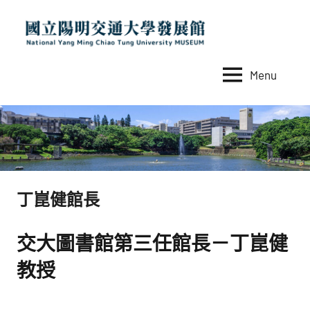
Skip
to
content
Menu
國
National
Yang
立
Ming
陽
Chiao
Tung
明
University
交
MUSEUM
丁崑健館長
通
大
交大圖書館第三任館長－
丁崑健
學
教授
發
展