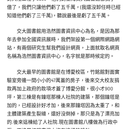
億了，我們只讓他們虧了五千萬，(我還沒卸任時已經
知道他們虧了三千萬)，聽說最後是虧了五千萬。
交大圖書館用浩然圖書資訊中心為名，是因為那
年去參加全國資訊展時，我們架設第一個網際網路網
站，有兩個研究生幫我們設計網頁，上面就取名網頁
名稱為浩然圖書資訊中心，名字就是那時候定的。
交大最早的圖書館是在博愛校區，竹銘館對面實
驗室旁邊一間小小的47萬蓋的房子，後來交大校友捐
款再加上政府的款項才蓋了博愛分館，很小才900
坪，第三棟是有鐘塔那棟人社院的建築，那個鐘塔是
加的，已經設計好才加，後來那鐘塔因為太重了，和
主體建築產生裂縫，還好沒倒掉，那只是為了漂亮加
的.後來這棟給了人社院.現在圖書館八樓做為行政中