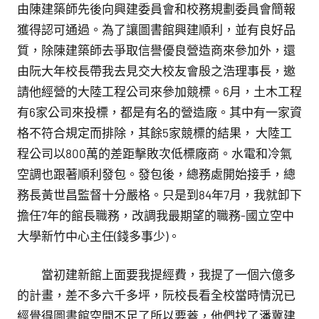
由陳建築師先後向興建委員會和校務規劃委員會簡報
獲得認可通過。為了讓圖書館興建順利，並有良好品
質，除陳建築師去爭取信譽優良營造商來參加外，還
由阮大年校長帶我去見交大校友會殷之浩理事長，邀
請他經營的大陸工程公司來參加競標。6月，土木工程
有6家公司來投標，都是有名的營造廠。其中有一家資
格不符合規定而排除，其餘5家競標的結果， 大陸工
程公司以800萬的差距擊敗次低標廠商。水電和冷氣
空調也跟著順利發包。發包後，總務處開始接手，總
務長黃世昌監督十分嚴格。只是到84年7月，我就卸下
擔任7年的館長職務，改調我最期望的職務-國立空中
大學新竹中心主任(錢多事少)。
當初建新館上面要我提經費，我提了一個六億多
的計畫，差不多六千多坪，阮校長看全校當時情況已
經覺得圖書館空間不足了所以要蓋，他們找了潘冀建