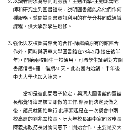
以讀者需求為導向的服務，主動出擊-主動邀請老
師和研究生到圖書館來，說明圖書館能為他們作何
種服務。並開設圖書資訊利用的有學分共同或通識
課程，供大學部學生選修。
強化與友校圖書館間的合作-除繼續原有的館際合
作外，同時與清華大學圖書館在78年2月(接任後半
年)，開始兩校師生一證通用，可憑學生証到對方圖
書館借書5冊，借期30天。此為國內始創。半年後
中央大學也加入陣營。
當初是彼此間君子協定，與清大圖書館的董館
長都覺得這是該立即做的工作.館長們決定要做之
後，館員就開始執行.此事源起是在一次餐會中兩
校高層的劉兆玄校長、阮大年校長跟李家同教務長
陳義揚教務長討論同意下，開始合作，主要是交大