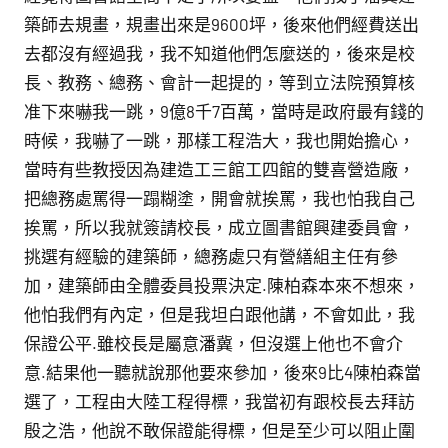
築師去規畫，規畫出來是9600坪，後來他們經費送出
去都沒有經過我，我不知道他們怎麼送的，後來是校
長、教務、總務、會計一起提的，等到立法院預算核
准下來嚇我一跳，9億8千7百萬，當時是政府最有錢的
時候，我嚇了一跳，那樣工程浩大，我也開始擔心，
當時有些教授因為建造工三館工四館的雙喜營造廠，
把總務處罵得一蹋糊塗，開會就挨罵，我也怕我自己
挨罵，所以我就簽請校長，成立圖書館興建委員會，
挑選有經驗的建築師，總務處只有營繕組主任有參
加，建築師由全體委員投票決定.陳柏森本來不想來，
他怕我們有內定，但是我坦白跟他講，不會如此，我
保證公平.雖校長是屬意潘冀，但沒選上他也不會介
意.結果他一聽就說那他要來參加，後來9比4陳柏森當
選了，工程由大陸工程得標，我當初有跟校長去拜訪
殷之浩，他說不敢保證能得標，但是至少可以阻止圍