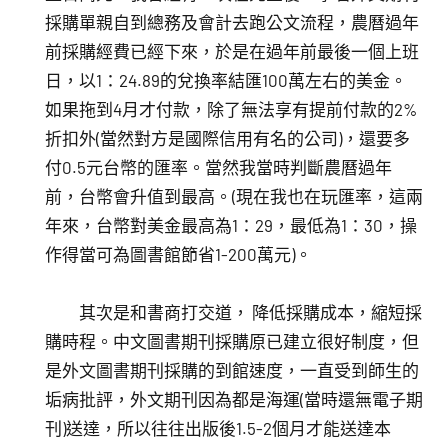
採購單親自到總務及會計去跑公文流程，農曆過年
前採購經費已經下來，於是在過年前最後一個上班
日，以1：24.89的兌換率結匯100萬左右的美金。
如果拖到4月才付款，除了無法享有提前付款的2%
折扣外(當然對方是國際信用有名的公司)，還要多
付0.5元台幣的匯率。當然我當時判斷農曆過年
前，台幣會升值到最高。(現在我也在玩匯率，這兩
年來，台幣對美金最高為1：29，最低為1：30，操
作得當可為圖書館節省1-200萬元)。
其次是和書商打交道， 降低採購成本，縮短採
購時程。中文圖書期刊採購原已建立很好制度，但
是外文圖書期刊採購的到館速度，一直受到師生的
垢病批評，外文期刊因為都是海運(當時還無電子期
刊)送達，所以往往出版後1.5-2個月才能送達本