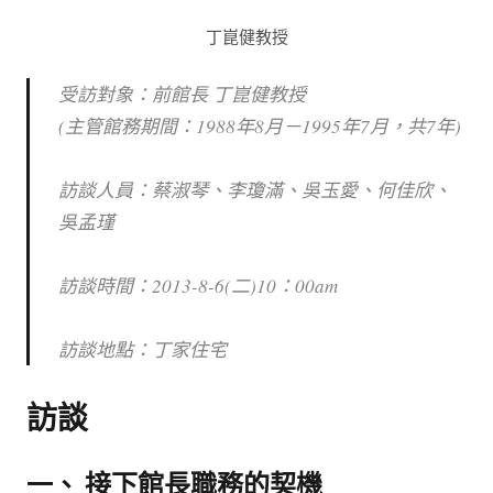
館
丁崑健教授
NYCU
Museum
受訪對象：前館長 丁崑健教授
(主管館務期間：1988年8月－1995年7月，共7年)
訪談人員：蔡淑琴、李瓊滿、吳玉愛、何佳欣、
吳孟瑾
訪談時間：2013-8-6(二)10：00am
訪談地點：丁家住宅
訪談
一、 接下館長職務的契機