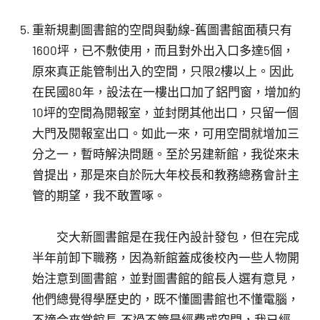
重新規劃圖書館的空間與動線-舊圖書館面積只有
1600坪，已不敷使用，而且對外出入口多達5個，
原來真正能管制出入的空間，只限2樓以上。因此
在民國80年，設法在一樓出口加了鋁門窗，增加約
10坪的空間為閱報室，並封閉其他出口，只留一個
大門及閱報室出口。如此一來，可用空間就增加三
分之一，暫時解決問題。至於另建新館，我從來未
曾提出，那是來自於阮大年校長和教務總務會計主
管的期望，我不敢置啄。
交大新圖書館是在我任內設計發包，但在完成
半年前卸下職務，因為新館蓋成後校內一些人物開
始注意到圖書館，並對圖書館的館長人選有意見，
他們總覺得學歷史的，既不懂圖書館也不懂電腦，
不適合來當館長.不過不管是經費或空間，我已經