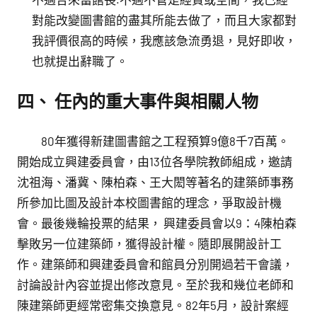
對能改變圖書館的盡其所能去做了，而且大家都對
我評價很高的時候，我應該急流勇退，見好即收，
也就提出辭職了。
四、 任內的重大事件與相關人物
80年獲得新建圖書館之工程預算9億8千7百萬。
開始成立興建委員會，由13位各學院教師組成，邀請
沈祖海、潘冀、陳柏森、王大閎等著名的建築師事務
所參加比圖及設計本校圖書館的理念，爭取設計機
會。最後幾輪投票的結果， 興建委員會以9：4陳柏森
擊敗另一位建築師，獲得設計權。隨即展開設計工
作。建築師和興建委員會和館員分別開過若干會議，
討論設計內容並提出修改意見。至於我和幾位老師和
陳建築師更經常密集交換意見。82年5月，設計案經