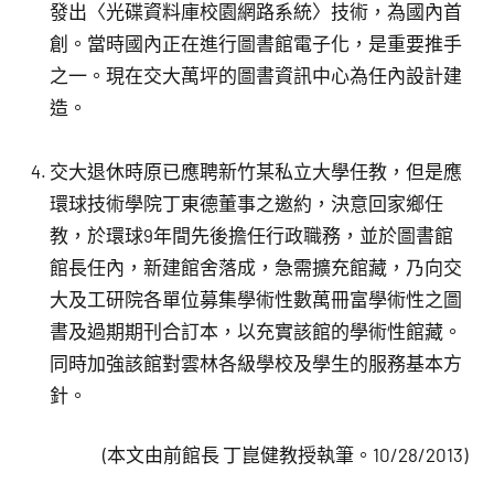
發出〈光碟資料庫校園網路系統〉技術，為國內首
創。當時國內正在進行圖書館電子化，是重要推手
之一。現在交大萬坪的圖書資訊中心為任內設計建
造。
交大退休時原已應聘新竹某私立大學任教，但是應
環球技術學院丁東德董事之邀約，決意回家鄉任
教，於環球9年間先後擔任行政職務，並於圖書館
館長任內，新建館舍落成，急需擴充館藏，乃向交
大及工研院各單位募集學術性數萬冊富學術性之圖
書及過期期刊合訂本，以充實該館的學術性館藏。
同時加強該館對雲林各級學校及學生的服務基本方
針。
(本文由前館長 丁崑健教授執筆。10/28/2013)