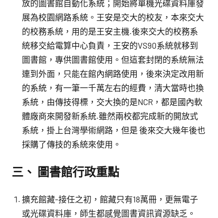
放的圖書館自動化系統；開始將單機光碟資料庫發
展為校園網路系統。王安是交大的校友，本來交大
的校務系統，用的是王安主機.後來交大的校務系
統移交給電算中心負責，王安的VS90系統就移到
圖書館，專供圖書館使用。但這套封閉的系統無法
連到外面，只能在館內網路使用，後來決定改用新
的系統，有一筆一千萬左右的經費，清大當時也換
系統，由傳技得標，交大換的是NCR，都是國內軟
體廠商來開發新系統.雖然兩校都完成新的開放式
系統，掛上台灣學術網路，但是 後來交大幾年後也
採購了傳技的系統來使用。
三、 圖書館行政重點
擴充館藏-接任之初，館藏只有18萬冊，更無電子
或光碟資料庫，師生都感覺圖書資訊資源缺乏。