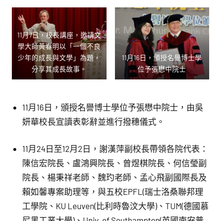
11月7日，校長講座，邀請文
學大師黃春明以「一個不良
少年的成長與文學」為題，
11月16日，頒授名譽博士學
分享其成長故事。
位予張懋中院士
11月16日，頒授名譽博士學位予張懋中院士，由吳
妍華校長宣讀表彰辭並進行撥穗儀式。
11月24日至12月2日，謝漢萍副校長帶領各院代表：
陳信宏院長、盧鴻興院長、曾煜棋院長、何信瑩副
院長、楊秉祥老師、魏玓老師、孟心飛副國際長及
賴如馨專案助理等，與五校EPFL(瑞士洛桑聯邦理
工學院、KU Leuven(比利時魯汶大學)、TUM(德國慕
尼黑工業大學)、Univ. of Southampton(英國南安普