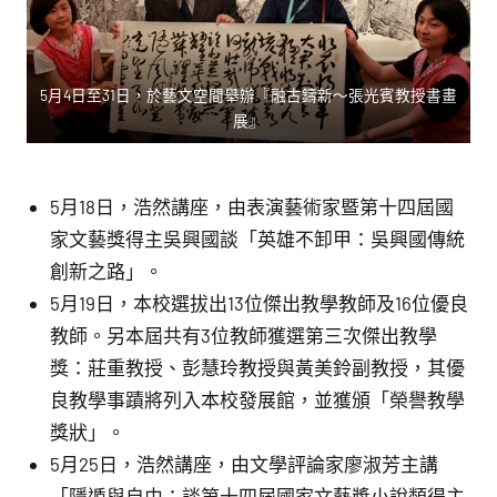
5月4日至31日，於藝文空間舉辦『融古鑄新～張光賓教授書畫
展』
5月18日，浩然講座，由表演藝術家暨第十四屆國
家文藝獎得主吳興國談「英雄不卸甲：吳興國傳統
創新之路」。
5月19日，本校選拔出13位傑出教學教師及16位優良
教師。另本屆共有3位教師獲選第三次傑出教學
獎：莊重教授、彭慧玲教授與黃美鈴副教授，其優
良教學事蹟將列入本校發展館，並獲頒「榮譽教學
獎狀」。
5月25日，浩然講座，由文學評論家廖淑芳主講
「隱遁與自由：談第十四屆國家文藝獎小說類得主