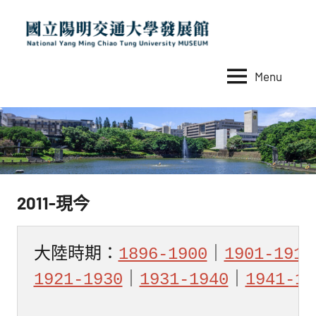
Skip
to
content
Menu
國
National
Yang
立
Ming
陽
Chiao
Tung
明
University
交
MUSEUM
2011-現今
通
大
學
大陸時期：
1896-1900
｜
1901-1910
發
1921-1930
｜
1931-1940
｜
1941-19
展