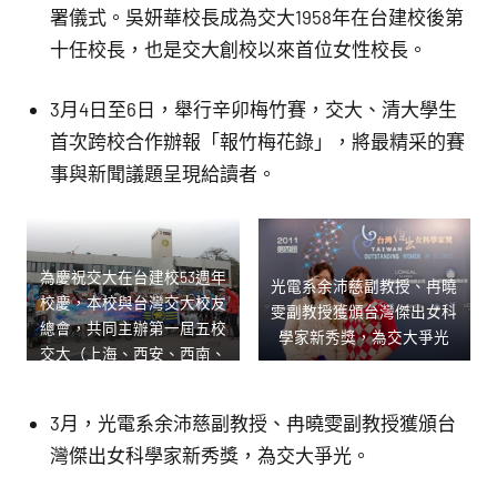
署儀式。吳妍華校長成為交大1958年在台建校後第
十任校長，也是交大創校以來首位女性校長。
3月4日至6日，舉行辛卯梅竹賽，交大、清大學生
首次跨校合作辦報「報竹梅花錄」，將最精采的賽
事與新聞議題呈現給讀者。
為慶祝交大在台建校53週年
光電系余沛慈副教授、冉曉
校慶，本校與台灣交大校友
雯副教授獲頒台灣傑出女科
總會，共同主辦第一屆五校
學家新秀獎，為交大爭光
交大（上海、西安、西南、
北京、新竹）自行車環島活
動。
3月，光電系余沛慈副教授、冉曉雯副教授獲頒台
灣傑出女科學家新秀獎，為交大爭光。