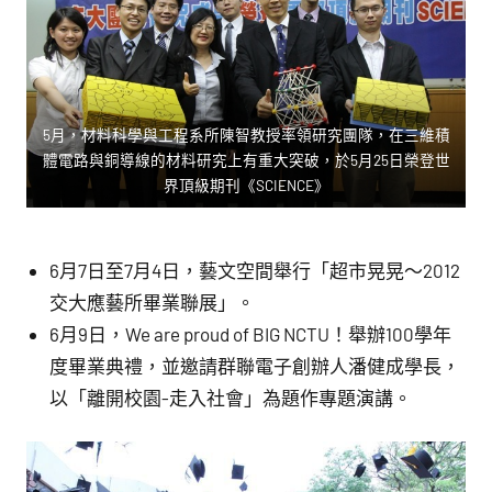
5月，材料科學與工程系所陳智教授率領研究團隊，在三維積
體電路與銅導線的材料研究上有重大突破，於5月25日榮登世
界頂級期刊《SCIENCE》
6月7日至7月4日，藝文空間舉行「超市晃晃～2012
交大應藝所畢業聯展」。
6月9日，We are proud of BIG NCTU！舉辦100學年
度畢業典禮，並邀請群聯電子創辦人潘健成學長，
以「離開校園-走入社會」為題作專題演講。