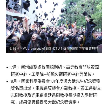
6月9日，We are proud of BIG NCTU！舉辦100學年度畢業典禮
7月，新增總務處校園規劃組、高等教育開放資源
研究中心、工學院─前瞻火箭研究中心等單位。
8月，國家科學委員會101年度吳大猷先生紀念獎獲
獎名單出爐，電機系莫詩台方副教授、資工系彭文
志副教授及光電系盧廷昌副教授長期投入學術研
究，成果優異獲得吳大猷紀念獎肯定。