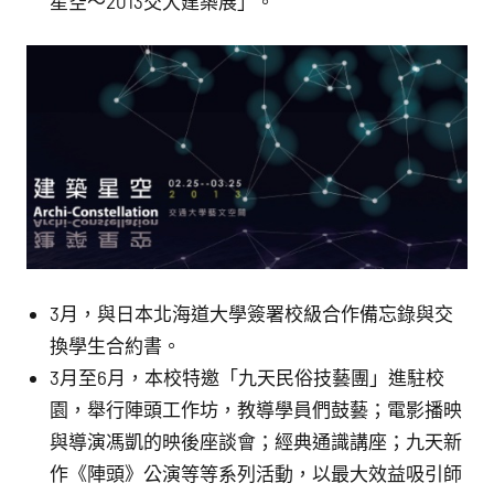
星空～2013交大建築展」。
3月，與日本北海道大學簽署校級合作備忘錄與交
換學生合約書。
3月至6月，本校特邀「九天民俗技藝團」進駐校
園，舉行陣頭工作坊，教導學員們鼓藝；電影播映
與導演馮凱的映後座談會；經典通識講座；九天新
作《陣頭》公演等等系列活動，以最大效益吸引師