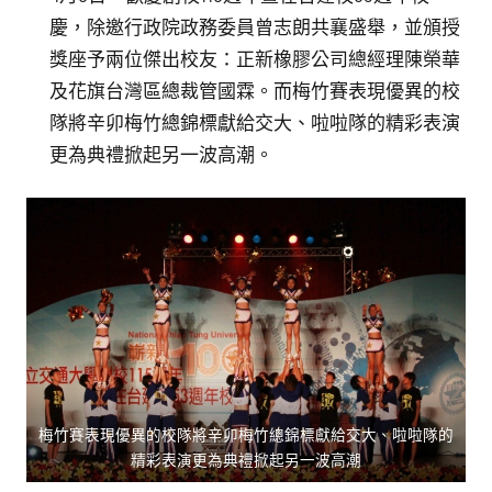
慶，除邀行政院政務委員曾志朗共襄盛舉，並頒授
獎座予兩位傑出校友：正新橡膠公司總經理陳榮華
及花旗台灣區總裁管國霖。而梅竹賽表現優異的校
隊將辛卯梅竹總錦標獻給交大、啦啦隊的精彩表演
更為典禮掀起另一波高潮。
梅竹賽表現優異的校隊將辛卯梅竹總錦標獻給交大、啦啦隊的
精彩表演更為典禮掀起另一波高潮