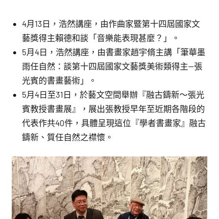
4月13日，浩然講座，由作曲家暨第十四屆國家文
藝獎得主賴德和談「音樂能表現甚麼？」。
5月4日，浩然講座，由書畫家趙宇脩主講「筆華墨
雨任自然：談第十四屆國家文藝獎美術類得主—張
光賓的書畫藝術」。
5月4日至31日，於藝文空間舉辦『融古鑄新～張光
賓教授書畫展』，展出張教授早年至近期各階段的
代表作共40件，具體呈現這位『學者書畫家』融古
鑄新、質任自然之襟懷。