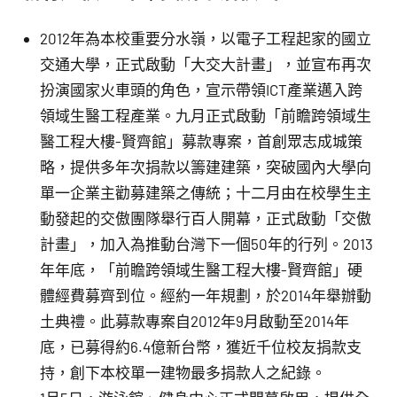
2012年為本校重要分水嶺，以電子工程起家的國立
交通大學，正式啟動「大交大計畫」，並宣布再次
扮演國家火車頭的角色，宣示帶領ICT產業邁入跨
領域生醫工程產業。九月正式啟動「前瞻跨領域生
醫工程大樓-賢齊館」募款專案，首創眾志成城策
略，提供多年次捐款以籌建建築，突破國內大學向
單一企業主勸募建築之傳統；十二月由在校學生主
動發起的交傲團隊舉行百人開幕，正式啟動「交傲
計畫」，加入為推動台灣下一個50年的行列。2013
年年底，「前瞻跨領域生醫工程大樓-賢齊館」硬
體經費募齊到位。經約一年規劃，於2014年舉辦動
土典禮。此募款專案自2012年9月啟動至2014年
底，已募得約6.4億新台幣，獲近千位校友捐款支
持，創下本校單一建物最多捐款人之紀錄。