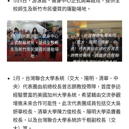
1月5日，游泳館、健身中心正式開幕啟用，提供全
校師生及新竹市民優質的運動場地。
2月，台灣聯合大學系統
1月5日，游泳館、健身中心
（交大、陽明、清華、中
正式開幕啟用，提供全校師
央）代表團由前總校長曾志
生及新竹市民優質的運動場
朗教授帶隊，首度參訪經驗
地。
豐富的美國加州大學系統
2月，台灣聯合大學系統（交大、陽明、清華、中
央）代表團由前總校長曾志朗教授帶隊，首度參訪
經驗豐富的美國加州大學系統，希望藉由交流參觀
增進未來合作可能性。此次代表團成員包括交大吳
妍華校長、清華大學陳力俊校長、陽明大學梁賡義
校長，以及台灣聯合大學系統許千樹副校長（交
大）等。