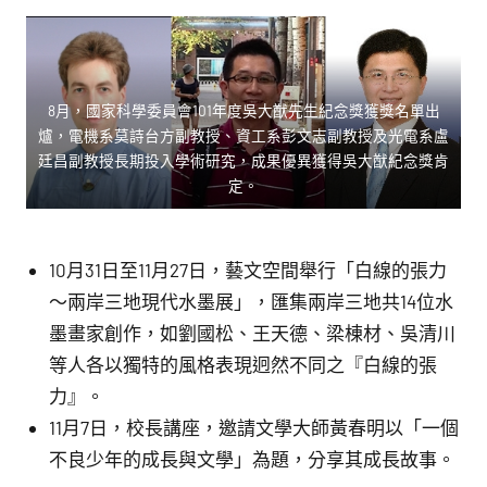
8月，國家科學委員會101年度吳大猷先生紀念獎獲獎名單出
爐，電機系莫詩台方副教授、資工系彭文志副教授及光電系盧
廷昌副教授長期投入學術研究，成果優異獲得吳大猷紀念獎肯
定。
10月31日至11月27日，藝文空間舉行「白線的張力
～兩岸三地現代水墨展」，匯集兩岸三地共14位水
墨畫家創作，如劉國松、王天德、梁棟材、吳清川
等人各以獨特的風格表現迥然不同之『白線的張
力』。
11月7日，校長講座，邀請文學大師黃春明以「一個
不良少年的成長與文學」為題，分享其成長故事。