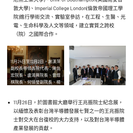
敦大學)、Imperial College London(倫敦帝國理工學
院)進行學術交流、實驗室參訪，在工程、生醫、光
電、生命科學及人文等領域，建立實質之跨校
（院）之國際合作。
11月24日至12月2日，謝漢萍
副校長帶領各院代表：陳信
宏院長、盧鴻興院長、曾煜
棋院長、何信瑩副院長、楊
秉祥老師、魏玓老師、孟心
飛副國際長及賴如馨專案助
11月26日，於圖書館大廳舉行王兆振院士紀念展，
理等
以緬懷及表彰台灣半導體發展七賢之一的王兆振院
士對交大在台復校的大力支持，以及對台灣半導體
產業發展的貢獻。