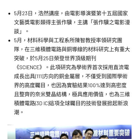
5月23日，浩然講座，由電影導演暨第十五屆國家
文藝獎電影類得主張作驥，主講「張作驥之電影漫
談」。
5月，材料科學與工程系所陳智教授率領研究團
隊，在三維積體電路與銅導線的材料研究上有重大
突破，於5月25日榮登世界頂級期刊
《SCIENCE》。此項研究為學術界首次採用直流電
成長出具(111)方向的銅金屬層，不僅受到國際學術
界的高度矚目，也因為實驗結果100%達到高密度
且整齊的奈米雙晶結構，極具應用價值，也為三維
積體電路(3D IC)這項全球矚目的技術發展掀起新浪
潮。