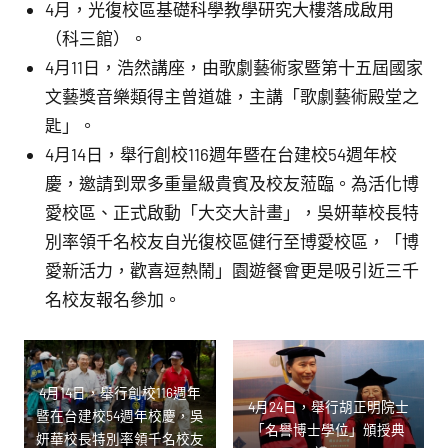
4月，光復校區基礎科學教學研究大樓落成啟用
（科三館）。
4月11日，浩然講座，由歌劇藝術家暨第十五屆國家
文藝獎音樂類得主曾道雄，主講「歌劇藝術殿堂之
匙」。
4月14日，舉行創校116週年暨在台建校54週年校
慶，邀請到眾多重量級貴賓及校友蒞臨。為活化博
愛校區、正式啟動「大交大計畫」，吳妍華校長特
別率領千名校友自光復校區健行至博愛校區，「博
愛新活力，歡喜逗熱鬧」園遊餐會更是吸引近三千
名校友報名參加。
4月14日，舉行創校116週年
4月24日，舉行胡正明院士
暨在台建校54週年校慶，吳
「名譽博士學位」頒授典
妍華校長特別率領千名校友