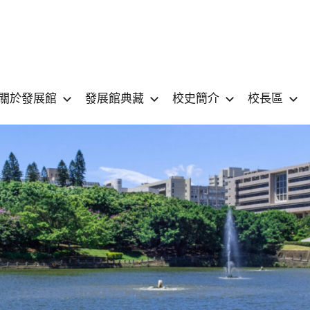
國
National
Yang
關於發展館
發展館典藏
校史簡介
校長區
立
Ming
Chiao
陽
Tung
University
明
MUSEUM
交
通
大