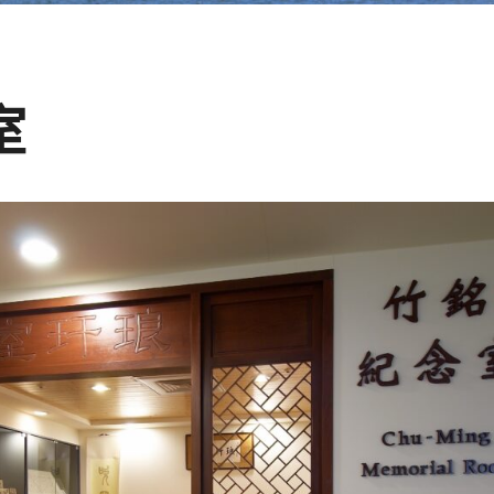
學
發
室
展
館
NYCU
Museum