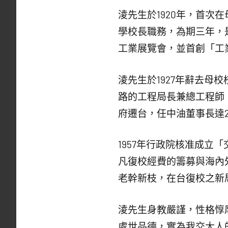
淩先生於1920年，首次
學校長職務，為期三年，
工業展覽會，並首創「工
淩先生於1927年辭去母
路的工程局長兼總工程師
府遷台，任中油董事長達20
1957年行政院核准成
凡復校經費的籌募與海內
老幹新枝，在台復校之新
淩先生身教嚴謹，性格惇
處世品德，實為我交大人