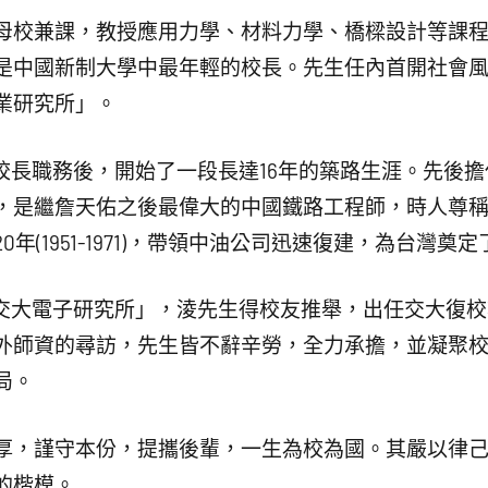
在母校兼課，教授應用力學、材料力學、橋樑設計等課程。
是中國新制大學中最年輕的校長。先生任內首開社會
業研究所」。
校校長職務後，開始了一段長達16年的築路生涯。先後
，是繼詹天佑之後最偉大的中國鐵路工程師，時人尊
年(1951-1971)，帶領中油公司迅速復建，為台灣奠
立「交大電子研究所」，淩先生得校友推舉，出任交大復
外師資的尋訪，先生皆不辭辛勞，全力承擔，並凝聚
局。
厚，謹守本份，提攜後輩，一生為校為國。其嚴以律
的楷模。