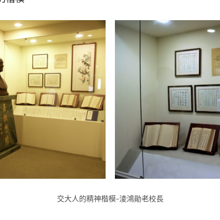
交大人的精神楷模–淩鴻勛老校長