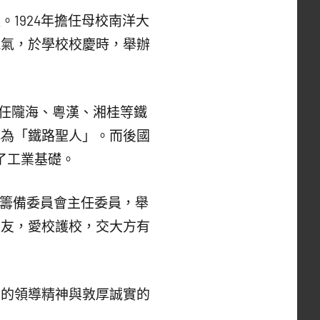
1924年擔任母校南洋大
風氣，於學校校慶時，舉辦
擔任隴海、粵漢、湘桂等鐵
稱為「鐵路聖人」。而後國
定了工業基礎。
校籌備委員會主任委員，舉
校友，愛校護校，交大方有
己的領導精神與敦厚誠實的