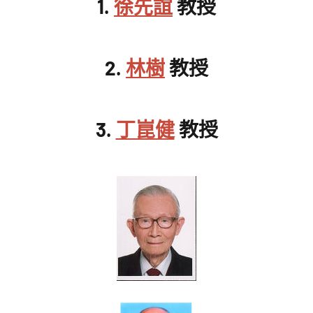
館
1.
徐先誼
教授
NYCU
Museum
2.
林樹
教授
3.
丁崑健
教授