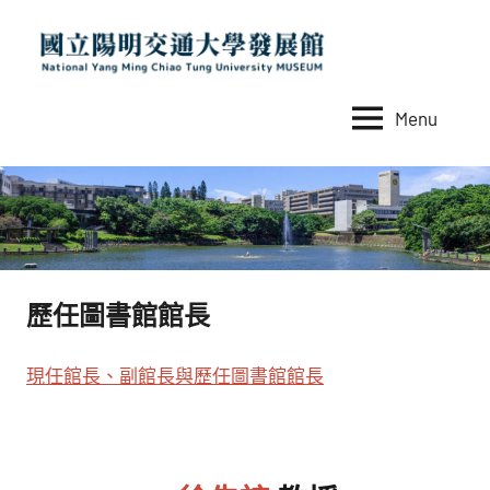
Skip
to
content
Menu
國
National
Yang
立
Ming
陽
Chiao
Tung
明
University
交
MUSEUM
歷任圖書館館長
通
大
現任館長、副館長與歷任圖書館館長
學
發
展