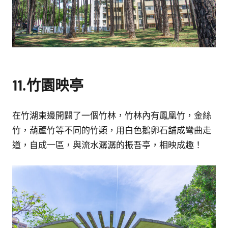
11.竹園映亭
在竹湖東邊開闢了一個竹林，竹林內有鳳凰竹，金絲
竹，葫蘆竹等不同的竹類，用白色鵝卵石舖成彎曲走
道，自成一區，與流水潺潺的振吾亭，相映成趣！