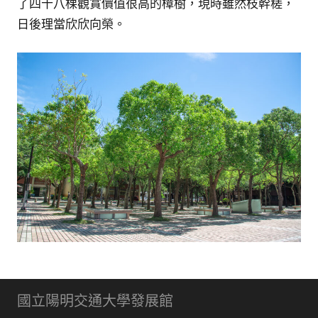
了四十八棵觀賞價值很高的樟樹，現時雖然枝幹槎，
日後理當欣欣向榮。
國立陽明交通大學發展館