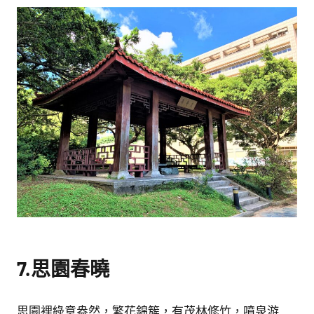
7.思園春曉
思園裡綠意盎然，繁花錦簇，有茂林修竹，噴泉游