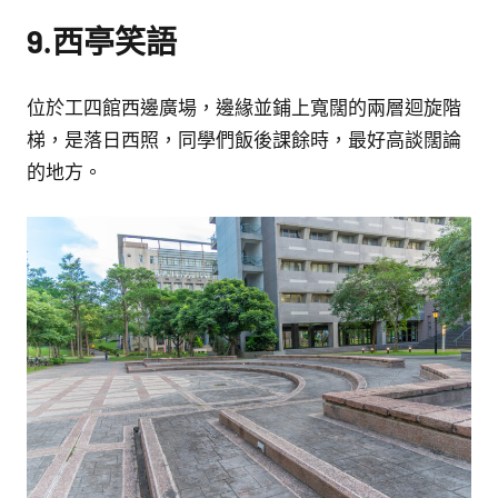
9.西亭笑語
位於工四館西邊廣場，邊緣並鋪上寬闊的兩層迴旋階
梯，是落日西照，同學們飯後課餘時，最好高談闊論
的地方。