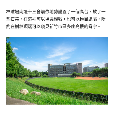
棒球場南邊十三舍前依地勢設置了一個高台，放了一
些石凳，在這裡可以場邊觀戰，也可以極目遠眺，隱
約在樹林頂端可以窺見新竹市區多座高樓的脊宇。