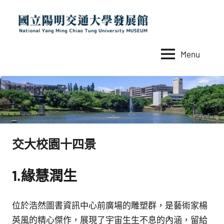
Skip
to
content
Menu
國
National
Yang
立
Ming
陽
Chiao
Tung
明
University
交
MUSEUM
交大校園十四景
通
大
1.緣慧潤生
學
發
位於浩然圖書資訊中心前廣場的雕塑群，是藝術家楊
展
英風的精心傑作，展現了宇宙生生不息的內涵，留給