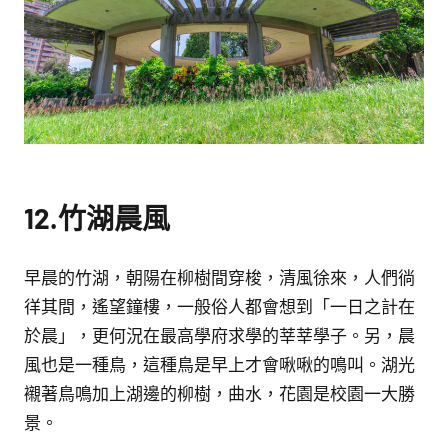
12.竹湖晨風
早晨的竹湖，朝陽在柳樹間穿梭，清風徐來，人們徜
徉其間，遙望鐘樓，一般俗人都會想到「一日之計在
於晨」，更何況在最高學府求學的莘莘學子。另，晨
風也是一種鳥，這種鳥是早上才會啾啾的鳴叫。湖光
襯著鳥鳴加上湖邊的柳樹，曲水，花園是校園一大勝
景。