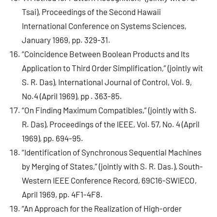
Tsai), Proceedings of the Second Hawaii
International Conference on Systems Sciences,
January 1969, pp. 329-31.
“Coincidence Between Boolean Products and Its
Application to Third Order Simplification,” (jointly wit
S. R. Das), International Journal of Control, Vol. 9,
No.4 (April 1969), pp . 363-85.
“On Finding Maximum Compatibles,” (jointly with S.
R. Das), Proceedings of the IEEE, Vol. 57, No. 4 (April
1969), pp. 694-95.
“Identification of Synchronous Sequential Machines
by Merging of States,” (jointly with S. R. Das.), South-
Western IEEE Conference Record, 69C16-SWIECO,
April 1969, pp. 4F1-4F8.
“An Approach for the Realization of High-order