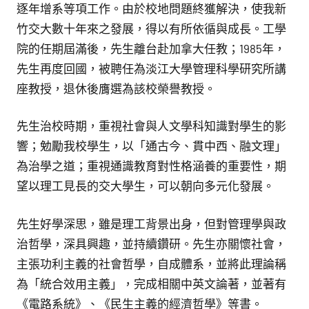
逐年增系等項工作。由於校地問題終獲解決，使我新
竹交大數十年來之發展，得以有所依循與成長。工學
院的任期屆滿後，先生離台赴加拿大任教；1985年，
先生再度回國，被聘任為淡江大學管理科學研究所講
座教授，退休後膺選為該校榮譽教授。
先生治校時期，重視社會與人文學科知識對學生的影
響；勉勵我校學生，以「通古今、貫中西、融文理」
為治學之道；重視通識教育對性格涵養的重要性，期
望以理工見長的交大學生，可以朝向多元化發展。
先生好學深思，雖是理工背景出身，但對管理學與政
治哲學，深具興趣，並持續鑽研。先生亦關懷社會，
主張功利主義的社會哲學，自成體系，並將此理論稱
為「統合效用主義」，完成相關中英文論著，並著有
《電路系統》、《民生主義的經濟哲學》等書。