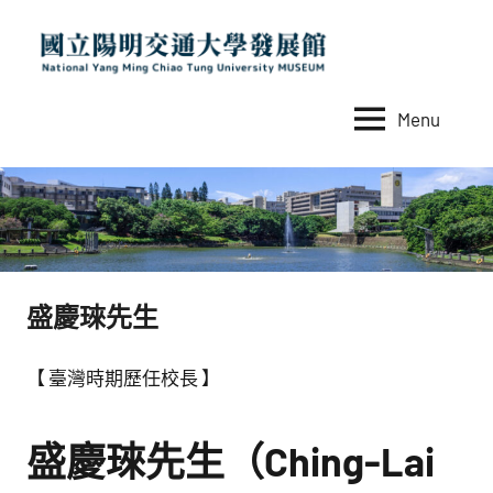
Skip
to
content
Menu
國
National
Yang
立
Ming
陽
Chiao
Tung
明
University
交
MUSEUM
盛慶琜先生
通
大
【 臺灣時期歷任校長 】
學
發
盛慶琜先生（Ching-Lai
展