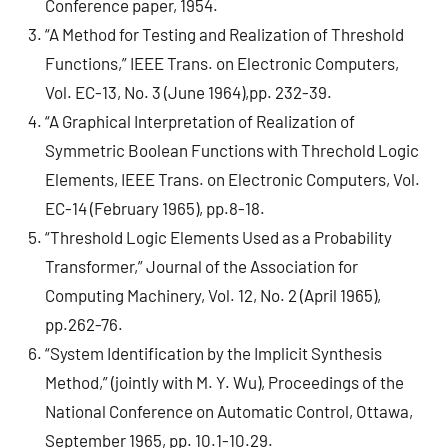
Conference paper, 1954.
“A Method for Testing and Realization of Threshold
Functions,” IEEE Trans. on Electronic Computers,
Vol. EC-13, No. 3 (June 1964),pp. 232-39.
“A Graphical Interpretation of Realization of
Symmetric Boolean Functions with Threchold Logic
Elements, IEEE Trans. on Electronic Computers, Vol.
EC-14 (February 1965), pp.8-18.
“Threshold Logic Elements Used as a Probability
Transformer,” Journal of the Association for
Computing Machinery, Vol. 12, No. 2 (April 1965),
pp.262-76.
“System Identification by the Implicit Synthesis
Method,” (jointly with M. Y. Wu), Proceedings of the
National Conference on Automatic Control, Ottawa,
September 1965, pp. 10.1-10.29.