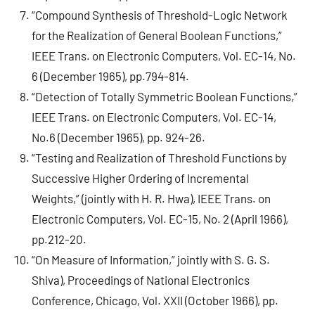
“Compound Synthesis of Threshold-Logic Network
for the Realization of General Boolean Functions,”
IEEE Trans. on Electronic Computers, Vol. EC-14, No.
6 (December 1965), pp.794-814.
“Detection of Totally Symmetric Boolean Functions,”
IEEE Trans. on Electronic Computers, Vol. EC-14,
No.6 (December 1965), pp. 924-26.
“Testing and Realization of Threshold Functions by
Successive Higher Ordering of Incremental
Weights,” (jointly with H. R. Hwa), IEEE Trans. on
Electronic Computers, Vol. EC-15, No. 2 (April 1966),
pp.212-20.
“On Measure of Information,” jointly with S. G. S.
Shiva), Proceedings of National Electronics
Conference, Chicago, Vol. XXII (October 1966), pp.