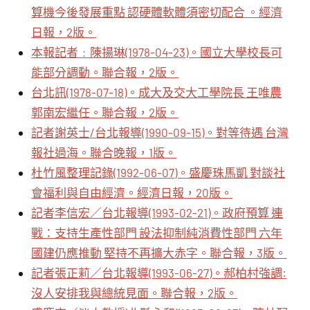
算機今後發展重點 認硬體軟體須密切配合 。經濟
日報，2版。
本報記者﹕陳揚琳(1978-04-23)。國立大學校長可
能部分調動。聯合報，2版。
台北訊(1978-07-18)。成大及交大工學院長 王唯農
郭南宏繼任。聯合報，2版。
記者謝英士/台北報導(1990-09-15)。對等待遇 台灣
報社過海。聯合晚報，1版。
杜竹風整理記錄(1992-06-07)。盛慶珠馬凱 對談社
會福利與自由經濟。經濟日報，20版。
記者李信宏／台北報導(1993-02-21)。政府預算 連
戰：支持生產性部門 設法抑制純消費性部門 六年
國建仍應推動 堅持不再擴大赤字。聯合報，3版。
記者張正莉／台北報導(1993-06-27)。郝柏村強調:
沒人安排我與總統見面。聯合報，2版。