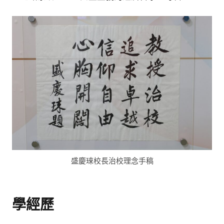
盛慶琜校長治校理念手稿
學經歷