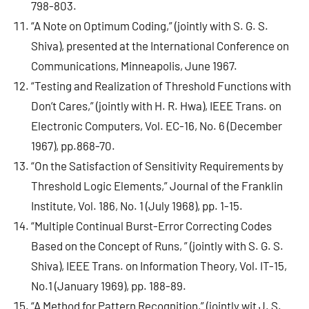
798-803.
“A Note on Optimum Coding,” (jointly with S. G. S.
Shiva), presented at the International Conference on
Communications, Minneapolis, June 1967.
“Testing and Realization of Threshold Functions with
Don’t Cares,” (jointly with H. R. Hwa), IEEE Trans. on
Electronic Computers, Vol. EC-16, No. 6 (December
1967), pp.868-70.
“On the Satisfaction of Sensitivity Requirements by
Threshold Logic Elements,” Journal of the Franklin
Institute, Vol. 186, No. 1 (July 1968), pp. 1-15.
“Multiple Continual Burst-Error Correcting Codes
Based on the Concept of Runs, ” (jointly with S. G. S.
Shiva), IEEE Trans. on Information Theory, Vol. IT-15,
No.1 (January 1969), pp. 188-89.
“A Method for Pattern Recognition,” (jointly wit J. S.