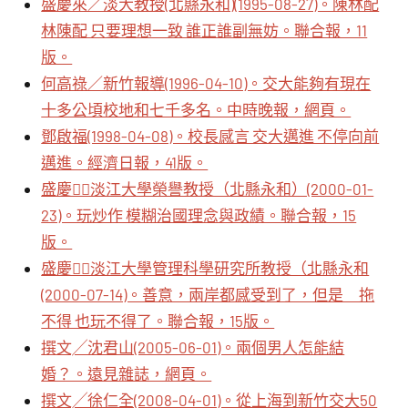
盛慶來／淡大教授(北縣永和)(1995-08-27)。陳林配
林陳配 只要理想一致 誰正誰副無妨。聯合報，11
版。
何高祿／新竹報導(1996-04-10)。交大能夠有現在
十多公頃校地和七千多名。中時晚報，網頁。
鄧啟福(1998-04-08)。校長感言 交大邁進 不停向前
邁進。經濟日報，41版。
盛慶／淡江大學榮譽教授（北縣永和）(2000-01-
23)。玩炒作 模糊治國理念與政績。聯合報，15
版。
盛慶／淡江大學管理科學研究所教授（北縣永和
(2000-07-14)。善意，兩岸都感受到了，但是 拖
不得 也玩不得了。聯合報，15版。
撰文╱沈君山(2005-06-01)。兩個男人怎能結
婚？。遠見雜誌，網頁。
撰文╱徐仁全(2008-04-01)。從上海到新竹交大50