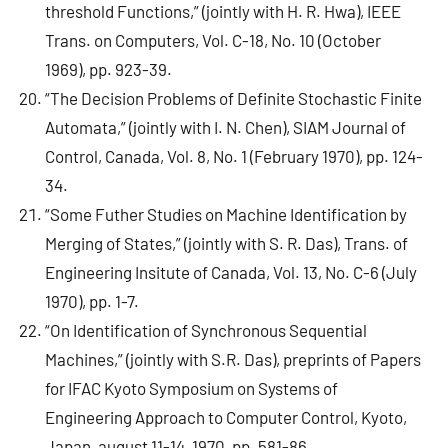
threshold Functions,” (jointly with H. R. Hwa), IEEE
Trans. on Computers, Vol. C-18, No. 10 (October
1969), pp. 923-39.
“The Decision Problems of Definite Stochastic Finite
Automata,” (jointly with I. N. Chen), SIAM Journal of
Control, Canada, Vol. 8, No. 1 (February 1970), pp. 124-
34.
“Some Futher Studies on Machine Identification by
Merging of States,” (jointly with S. R. Das), Trans. of
Engineering Insitute of Canada, Vol. 13, No. C-6 (July
1970), pp. 1-7.
“On Identification of Synchronous Sequential
Machines,” (jointly with S.R. Das), preprints of Papers
for IFAC Kyoto Symposium on Systems of
Engineering Approach to Computer Control, Kyoto,
Japan, august 11-14, 1970, pp. 581-86.