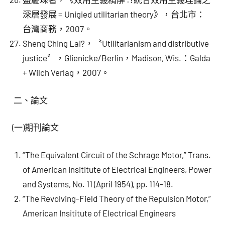
深層發展 = Unigied utilitarian theory》，台北市：
台灣商務，2007。
Sheng Ching Lai?，〝Utilitarianism and distributive
justice〞，Glienicke/Berlin，Madison, Wis.：Galda
+ Wilch Verlag，2007。
二、論文
(一)期刊論文
“The Equivalent Circuit of the Schrage Motor,” Trans.
of American Insititute of Electrical Engineers, Power
and Systems, No. 11 (April 1954), pp. 114-18.
“The Revolving-Field Theory of the Repulsion Motor,”
American Insititute of Electrical Engineers