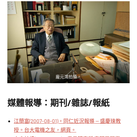
龐元鴻拍攝。
媒體報導：期刊/雜誌/報紙
江簡富(2007-08-01)。同仁近況報導 — 盛慶琜教
授。台大電機之友，網頁。