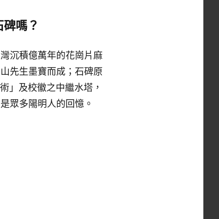
石碑嗎？
羅灣沉積億萬年的花崗片麻
中山先生墨寶而成；石碑原
仁術」及校徽之中繼水塔，
也是眾多陽明人的回憶。