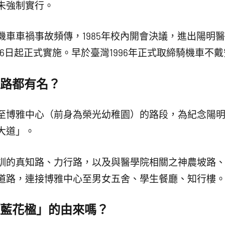
未強制實行。
機車車禍事故頻傳，1985年校內開會決議，進出陽明
16日起正式實施。早於臺灣1996年正式取締騎機車不戴
路都有名？
至博雅中心（前身為榮光幼稚園）的路段，為紀念陽
大道」。
訓的真知路、力行路，以及與醫學院相關之神農坡路
道路，連接博雅中心至男女五舍、學生餐廳、知行樓
藍花楹」的由來嗎？