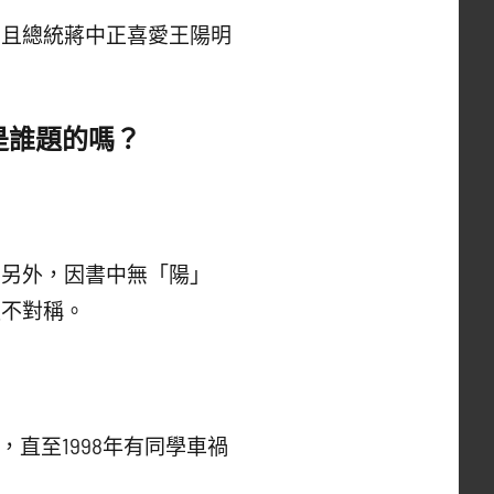
，且總統蔣中正喜愛王陽明
是誰題的嗎？
。另外，因書中無「陽」
顯不對稱。
直至1998年有同學車禍