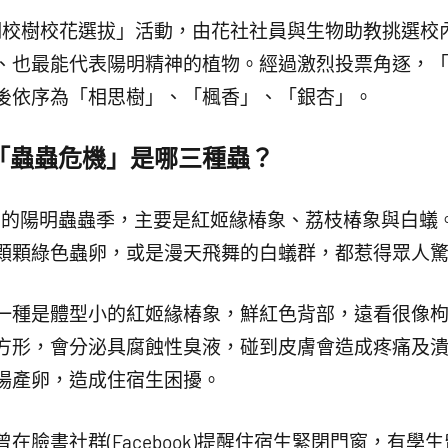
陽明校樹校花選拔」活動，由花社社員與生物助教挑選校
、也最能代表陽明精神的植物。經過激烈投票角逐，「藍
後依序為「相思樹」、「楓香」、「銀杏」。
「蟲蟲危機」是哪三種蟲？
6月的陽明蟲蟲季，主要是紅姬緣椿象、荔枝椿象與白蟻
顆顆綠色蟲卵，或是漫天飛舞的白蟻群，都惹得眾人
一種是體型小的紅姬緣椿象，鮮紅色背部，遠看很像
方形，會分泌具腐蝕性臭液，碰到皮膚會造成疼痛及
場產卵，造成住宿生困擾。
在臉書社群(Facebook)提醒住宿生緊閉門窗，有