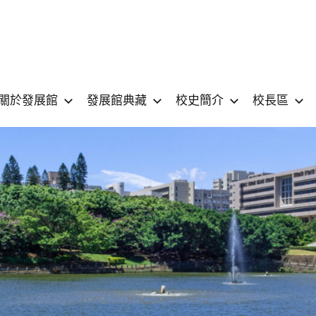
國
National
Yang
關於發展館
發展館典藏
校史簡介
校長區
立
Ming
Chiao
陽
Tung
University
明
MUSEUM
交
通
大