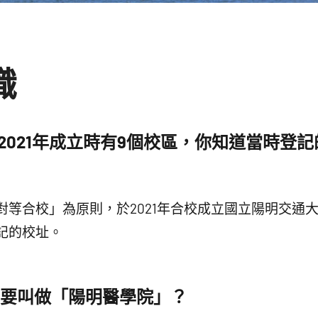
學
發
識
展
館
2021年成立時有9個校區，你知道當時登
NYCU
Museum
對等合校」為原則，於2021年合校成立國立陽明交通
記的校址。
要叫做「陽明醫學院」？