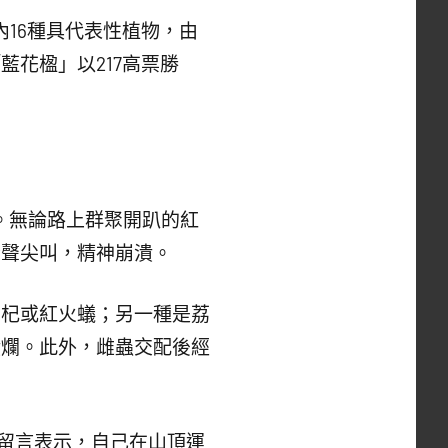
內16種具代表性植物，由
花楹」以217高票勝
。無論路上群聚開趴的紅
驚聲尖叫，精神崩潰。
枸杞或紅火蟻；另一種是荔
潰爛。此外，雌蟲交配後經
學生留言表示，自己在山頂運