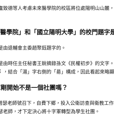
盧致德等人考慮未來醫學院的校區將位處陽明山山麓
醫學院」和「國立陽明大學」的校門題字
是由退輔會主委趙聚鈺題字的。
是由時任主任秘書王銳摘錄孫文《民權初步》的文字
阝，結合「湯」字右側的「昜」構成，因此看起來略
軍剛開始不是一個社團嗎？
周碧瑟老師號召下，自費下鄉，投入公衛訪查與衛教工作，
瑟老師，才下定決心將十字軍轉型為學生社團。