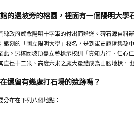
館的邊坡旁的榕園，裡面有一個陽明大學
門縣政府感念陽明十字軍的付出而贈送。碑石源自料
；鐫刻的「國立陽明大學」校名，是到軍史館匯集孫
遷移至此。另榕園坡頂矗立著標示校訓「真知力行、仁心
其直徑十二米、高度六米之龐大量體成為山腰地標，
在還留有幾處打石場的遺跡嗎？
要分布在下列八個地點：