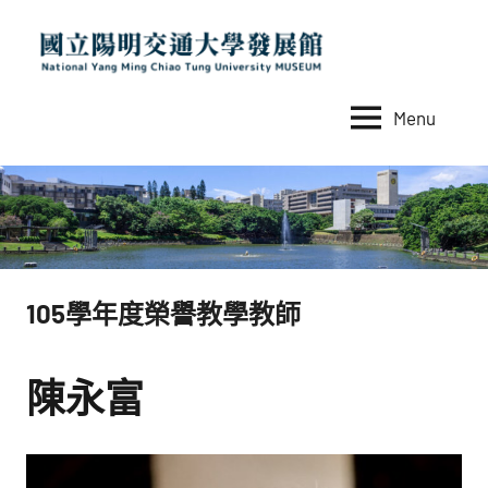
Skip
to
content
Menu
國
National
Yang
立
Ming
陽
Chiao
Tung
明
University
交
MUSEUM
105學年度榮譽教學教師
通
大
學
陳永富
發
展